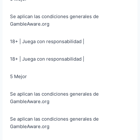
Se aplican las condiciones generales de
GambleAware.org
18+ | Juega con responsabilidad |
18+ | Juega con responsabilidad |
5 Mejor
Se aplican las condiciones generales de
GambleAware.org
Se aplican las condiciones generales de
GambleAware.org