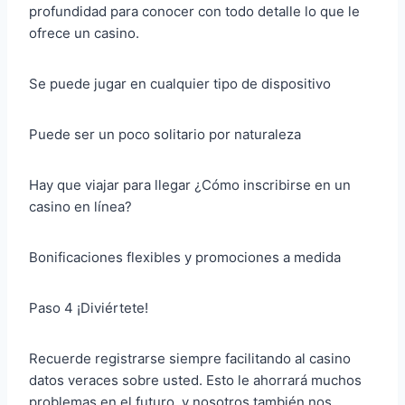
profundidad para conocer con todo detalle lo que le
ofrece un casino.
Se puede jugar en cualquier tipo de dispositivo
Puede ser un poco solitario por naturaleza
Hay que viajar para llegar ¿Cómo inscribirse en un
casino en línea?
Bonificaciones flexibles y promociones a medida
Paso 4 ¡Diviértete!
Recuerde registrarse siempre facilitando al casino
datos veraces sobre usted. Esto le ahorrará muchos
problemas en el futuro, y nosotros también nos