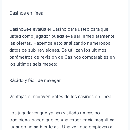
Casinos en línea
CasinoBee evalúa el Casino para usted para que
usted como jugador pueda evaluar inmediatamente
las ofertas. Hacemos esto analizando numerosos
datos de sub-revisiones. Se utilizan los últimos
parámetros de revisión de Casinos comparables en
los últimos seis meses:
Rápido y fácil de navegar
Ventajas e inconvenientes de los casinos en línea
Los jugadores que ya han visitado un casino
tradicional saben que es una experiencia magnífica
jugar en un ambiente así. Una vez que empiezan a