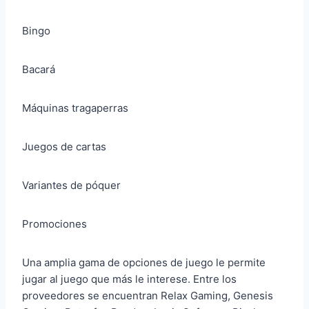
Bingo
Bacará
Máquinas tragaperras
Juegos de cartas
Variantes de póquer
Promociones
Una amplia gama de opciones de juego le permite
jugar al juego que más le interese. Entre los
proveedores se encuentran Relax Gaming, Genesis