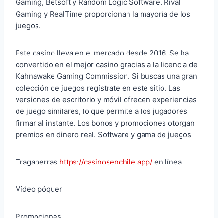
Gaming, Betsoft y Random Logic Software. Rival
Gaming y RealTime proporcionan la mayoría de los
juegos.
Este casino lleva en el mercado desde 2016. Se ha
convertido en el mejor casino gracias a la licencia de
Kahnawake Gaming Commission. Si buscas una gran
colección de juegos regístrate en este sitio. Las
versiones de escritorio y móvil ofrecen experiencias
de juego similares, lo que permite a los jugadores
firmar al instante. Los bonos y promociones otorgan
premios en dinero real. Software y gama de juegos
Tragaperras
https://casinosenchile.app/
en línea
Vídeo póquer
Promociones