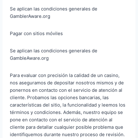
Se aplican las condiciones generales de
GamblerAware.org
Pagar con sitios móviles
Se aplican las condiciones generales de
GambleAware.org
Para evaluar con precisión la calidad de un casino,
nos aseguramos de depositar nosotros mismos y de
ponernos en contacto con el servicio de atención al
cliente. Probamos las opciones bancarias, las
características del sitio, la funcionalidad y leemos los
términos y condiciones. Además, nuestro equipo se
pone en contacto con el servicio de atención al
cliente para detallar cualquier posible problema que
identifiquemos durante nuestro proceso de revisión.