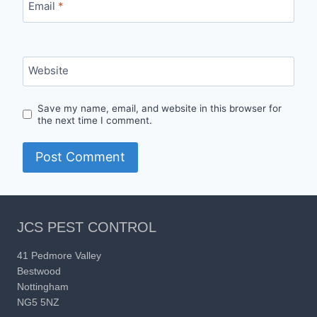
Email
*
Website
Save my name, email, and website in this browser for
the next time I comment.
JCS PEST CONTROL
41 Pedmore Valley
Bestwood
Nottingham
NG5 5NZ