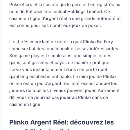
PokerStars et la société qui le gère est enregistrée au
nom de Rational Intellectual Holdings Limited. Ce
casino en ligne d’argent réel a une grande notoriété et
est connu pour ses nombreux jeux de poker.
Il est très important de noter o qual Plinko BetFury
some sort of des fonctionnalités assez intéressantes.
Son game play est simple ainsi que simple, et des
gains sont garantis et payés de manière pratique
serve vous instantanément dans n’importe quel
gambling establishment fiable. Le mini jeu de Plinko
online est un jeu d’argent réel intéressant auquel les
joueurs de tous les niveaux peuvent jouer. Autrement
dit, vous ne pourrez pas jouer au Plinko dans ce
casino en ligne.
Plinko Argent Réel: découvrez les