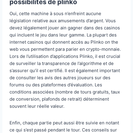
possibilités de plinko
Oui, cette machine à sous n’enfreint aucune
législation relative aux amusements d’argent. Vous
devez légalement jouer ain gagner dans des casinos
qui incluent le jeu dans leur gamme. La plupart des
internet casinos qui donnent accès au Plinko on the
web vous permettent para parier en crypto-monnaie.
Lors de l’utilisation d’applications Plinko, il est crucial
de surveiller la transparence de l’algorithme et de
s’assurer qu’il est certifié. Il est également important
de consulter les avis des autres joueurs sur des
forums ou des plateformes d’évaluation. Les
conditions associées (nombre de tours gratuits, taux
de conversion, plafonds de retrait) déterminent
souvent leur réelle valeur.
Enfin, chaque partie peut aussi être suivie en notant
ce qui s’est passé pendant le tour. Ces conseils sur