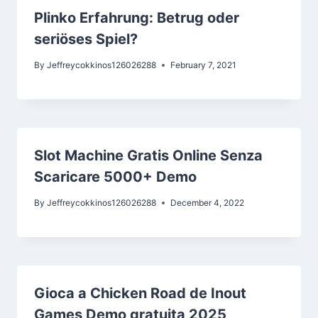
Plinko Erfahrung: Betrug oder
seriöses Spiel?
By
Jeffreycokkinos126026288
February 7, 2021
Slot Machine Gratis Online Senza
Scaricare 5000+ Demo
By
Jeffreycokkinos126026288
December 4, 2022
Gioca a Chicken Road de Inout
Games Demo gratuita 2025