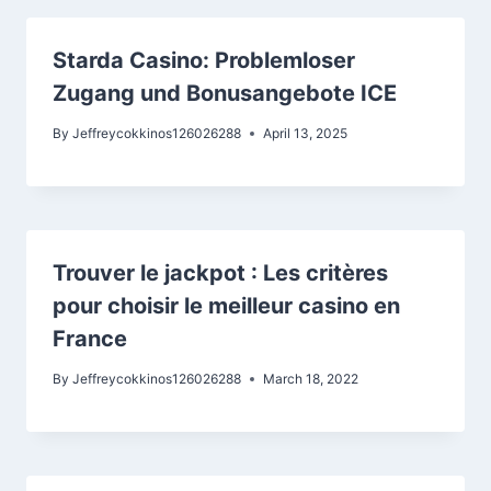
Starda Casino: Problemloser
Zugang und Bonusangebote ICE
By
Jeffreycokkinos126026288
April 13, 2025
Trouver le jackpot : Les critères
pour choisir le meilleur casino en
France
By
Jeffreycokkinos126026288
March 18, 2022